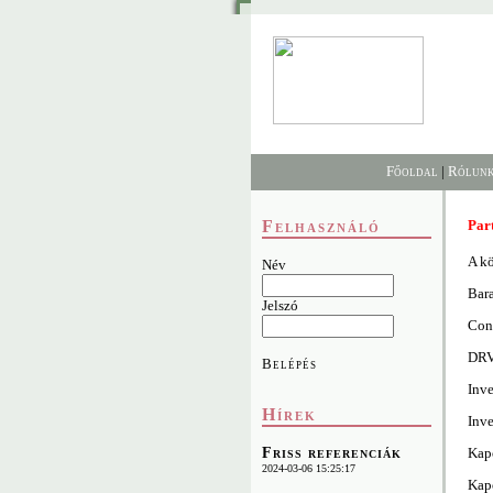
Főoldal
|
Rólun
Felhasználó
Par
A kö
Név
Bar
Jelszó
Cont
DRV
Belépés
Inve
Hírek
Inve
Kapo
Friss referenciák
2024-03-06 15:25:17
Kap