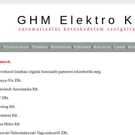
GHM Elektro K
automatizálás kereskedelem szolgált
k
|
Tevékenységek
|
Termékek
|
Referenciák
|
Partnerek
|
Kapcsolat
|
Cikkek
|
Kép
tnerek
vetkező listában cégünk fontosabb partnerei tekinthetők meg.
anya-Víz ZRt.
rolsoft Automatika Kft.
 ZRt.
sting Kft.
stment Kft.
s Hidro Kft.
osvári Önkormányzati Vagyonkezelő ZRt.