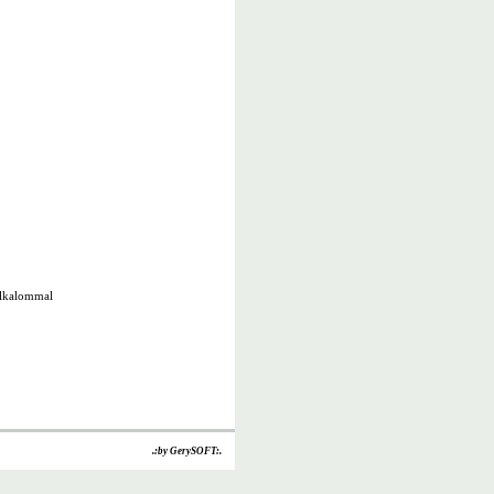
alkalommal
.:by GerySOFT:.