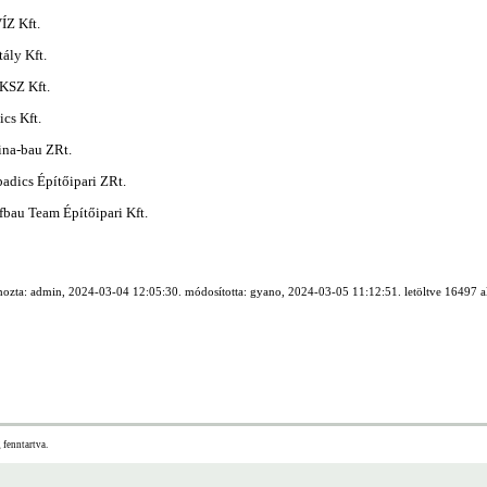
ÍZ Kft.
tály Kft.
KSZ Kft.
cs Kft.
ina-bau ZRt.
adics Építőipari ZRt.
bau Team Építőipari Kft.
ehozta: admin, 2024-03-04 12:05:30. módosította: gyano, 2024-03-05 11:12:51. letöltve 16497 
fenntartva.