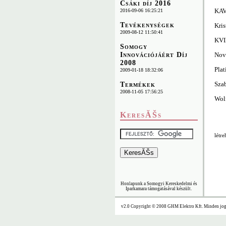
Csáki díj 2016
KAV
2016-09-06 16:25:21
Tevékenységek
Kris
2009-08-12 11:50:41
KVI
Somogy
Novi
Innovációjáért Díj
2008
Plat
2009-01-18 18:32:06
Szab
Termékek
2008-11-05 17:56:25
Wolf
KeresĂŠs
létr
Honlapunk a Somogyi Kereskedelmi és
Iparkamara támogatásával készült.
v2.0 Copyright © 2008 GHM Elektro Kft. Minden jog 