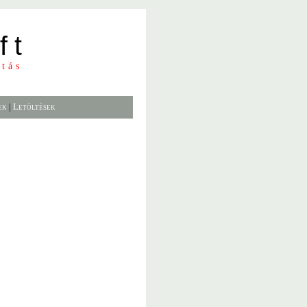
ft
atás
ek
|
Letöltések