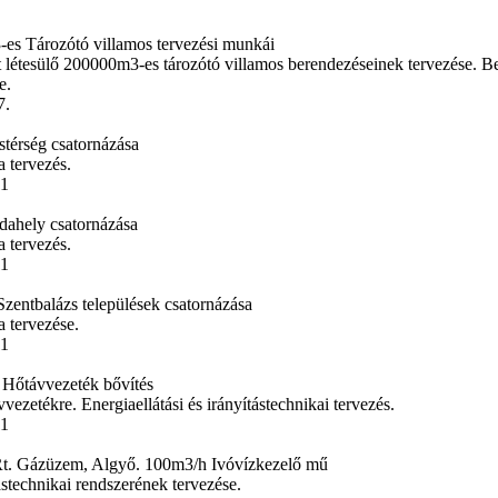
es Tározótó villamos tervezési munkái
 létesülő 200000m3-es tározótó villamos berendezéseinek tervezése. Be
e.
7.
stérség csatornázása
a tervezés.
11
dahely csatornázása
a tervezés.
11
Szentbalázs települések csatornázása
a tervezése.
11
 Hőtávvezeték bővítés
ezetékre. Energiaellátási és irányítástechnikai tervezés.
11
 Gázüzem, Algyő. 100m3/h Ivóvízkezelő mű
ástechnikai rendszerének tervezése.