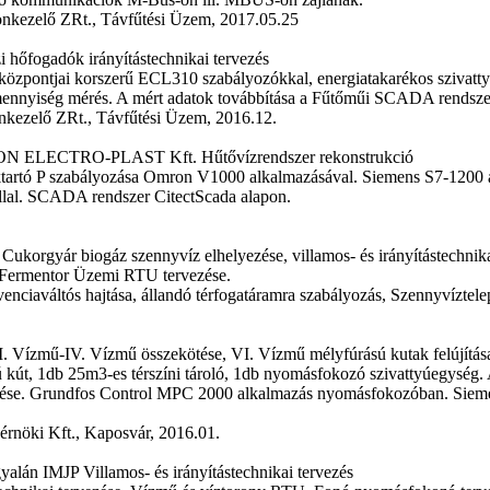
kezelő ZRt., Távfűtési Üzem, 2017.05.25
 hőfogadók irányítástechnikai tervezés
özpontjai korszerű ECL310 szabályozókkal, energiatakarékos szivatt
mennyiség mérés. A mért adatok továbbítása a Fűtőműi SCADA rendszerbe
kezelő ZRt., Távfűtési Üzem, 2016.12.
 ELECTRO-PLAST Kft. Hűtővízrendszer rekonstrukció
ktartó P szabályozása Omron V1000 alkalmazásával. Siemens S7-1200 a
llal. SCADA rendszer CitectScada alapon.
Cukorgyár biogáz szennyvíz elhelyezése, villamos- és irányítástechni
 Fermentor Üzemi RTU tervezése.
venciaváltós hajtása, állandó térfogatáramra szabályozás, Szennyvízt
. Vízmű-IV. Vízmű összekötése, VI. Vízmű mélyfúrású kutak felújítás
kút, 1db 25m3-es térszíni tároló, 1db nyomásfokozó szivattyúegység. A
rvezése. Grundfos Control MPC 2000 alkalmazás nyomásfokozóban. Sie
rnöki Kft., Kaposvár, 2016.01.
alán IMJP Villamos- és irányítástechnikai tervezés