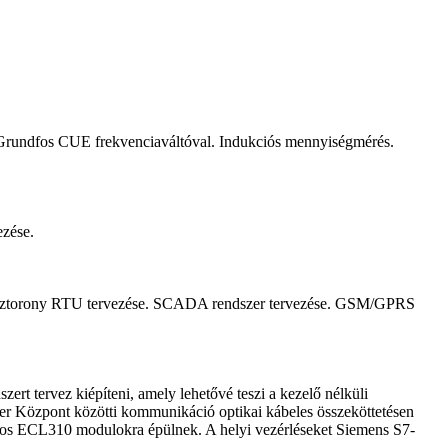
rundfos CUE frekvenciaváltóval. Indukciós mennyiségmérés.
ezése.
ek, víztorony RTU tervezése. SCADA rendszer tervezése. GSM/GPRS
zert tervez kiépíteni, amely lehetővé teszi a kezelő nélküli
er Központ közötti kommunikáció optikai kábeles összeköttetésen
fos ECL310 modulokra épülnek. A helyi vezérléseket Siemens S7-