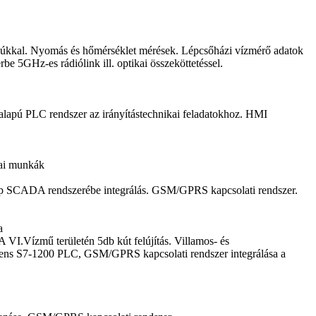
yúkkal. Nyomás és hőmérséklet mérések. Lépcsőházi vízmérő adatok
 5GHz-es rádiólink ill. optikai összeköttetéssel.
lapú PLC rendszer az irányítástechnikai feladatokhoz. HMI
kai munkák
elep SCADA rendszerébe integrálás. GSM/GPRS kapcsolati rendszer.
a
 VI.Vízmű területén 5db kút felújítás. Villamos- és
mens S7-1200 PLC, GSM/GPRS kapcsolati rendszer integrálása a