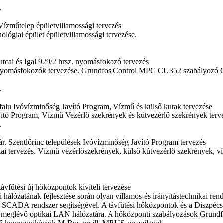
.
Vízműtelep épületvillamossági tervezés
ológiai épület épületvillamossági tervezése.
 utcai és Igal 929/2 hrsz. nyomásfokozó tervezés
nyomásfokozók tervezése. Grundfos Control MPC CU352 szabályozó G
.
falu Ivóvízminőség Javító Program, Vízmű és külső kutak tervezése
vító Program, Vízmű Vezérlő szekrények és kútvezérlő szekrények terv
.
ár, Szentlőrinc települések Ivóvízminőség Javító Program tervezés
hnikai tervezés. Vízmű vezérlőszekrények, külső kútvezérlő szekrény
ávfűtési új hőközpontok kiviteli tervezése
hálózatának fejlesztése során olyan villamos-és irányítástechnikai rends
 SCADA rendszer segítségével. A távfűtési hőközpontok és a Diszpécs
ő meglévő optikai LAN hálózatára. A hőközponti szabályozások Grund
ső kommunikációk M-Bus-on ill. MBUS-on zajlanak.