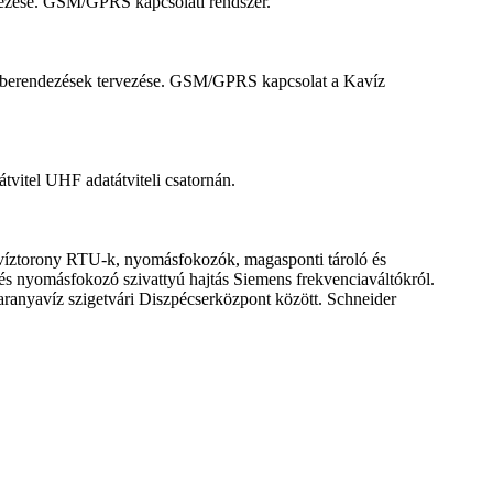
vezése. GSM/GPRS kapcsolati rendszer.
ny berendezések tervezése. GSM/GPRS kapcsolat a Kavíz
tvitel UHF adatátviteli csatornán.
, víztorony RTU-k, nyomásfokozók, magasponti tároló és
s nyomásfokozó szivattyú hajtás Siemens frekvenciaváltókról.
ranyavíz szigetvári Diszpécserközpont között. Schneider