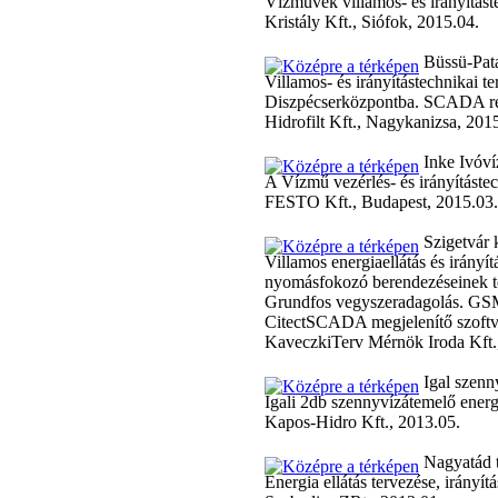
Vízművek villamos- és irányítás
Kristály Kft., Siófok, 2015.04.
Büssü-Pata
Villamos- és irányítástechnikai
Diszpécserközpontba. SCADA ren
Hidrofilt Kft., Nagykanizsa, 201
Inke Ivóv
A Vízmű vezérlés- és irányításte
FESTO Kft., Budapest, 2015.03.
Szigetvár 
Villamos energiaellátás és irány
nyomásfokozó berendezéseinek te
Grundfos vegyszeradagolás. GSM/
CitectSCADA megjelenítő szoftv
KaveczkiTerv Mérnök Iroda Kft.,
Igal szenn
Igali 2db szennyvízátemelő energi
Kapos-Hidro Kft., 2013.05.
Nagyatád 
Energia ellátás tervezése, irány