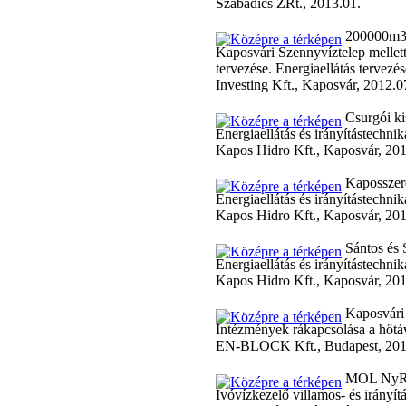
Szabadics ZRt., 2013.01.
200000m3-
Kaposvári Szennyvíztelep mellett
tervezése. Energiaellátás tervezés
Investing Kft., Kaposvár, 2012.0
Csurgói ki
Energiaellátás és irányítástechnik
Kapos Hidro Kft., Kaposvár, 20
Kaposszer
Energiaellátás és irányítástechnik
Kapos Hidro Kft., Kaposvár, 20
Sántos és 
Energiaellátás és irányítástechnik
Kapos Hidro Kft., Kaposvár, 20
Kaposvári
Intézmények rákapcsolása a hőtávv
EN-BLOCK Kft., Budapest, 20
MOL NyRt.
Ivóvízkezelő villamos- és irányít