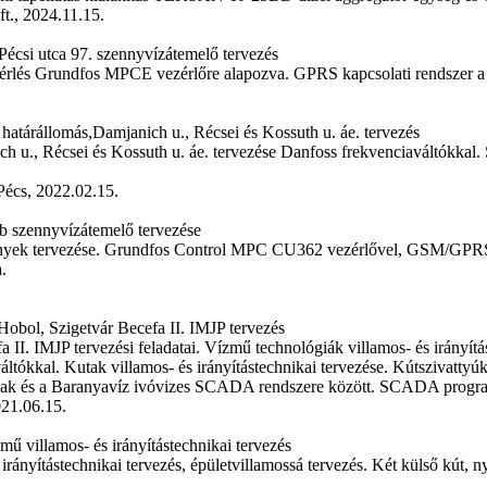
t., 2024.11.15.
écsi utca 97. szennyvízátemelő tervezés
zérlés Grundfos MPCE vezérlőre alapozva. GPRS kapcsolati rendszer
atárállomás,Damjanich u., Récsei és Kossuth u. áe. tervezés
h u., Récsei és Kossuth u. áe. tervezése Danfoss frekvenciaváltókkal
Pécs, 2022.02.15.
b szennyvízátemelő tervezése
nyek tervezése. Grundfos Control MPC CU362 vezérlővel, GSM/GPRS ko
.
Hobol, Szigetvár Becefa II. IMJP tervezés
a II. IMJP tervezési feladatai. Vízmű technológiák villamos- és irányí
ltókkal. Kutak villamos- és irányítástechnikai tervezése. Kútszivattyúk
k és a Baranyavíz ivóvizes SCADA rendszere között. SCADA program
021.06.15.
mű villamos- és irányítástechnikai tervezés
irányítástechnikai tervezés, épületvillamossá tervezés. Két külső kút,