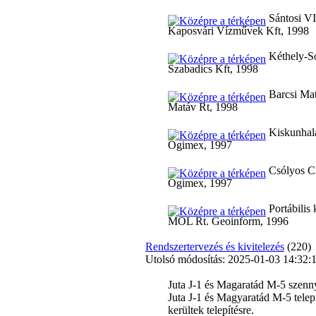
Sántosi VI
Kaposvári Vízművek Kft, 1998
Kéthely-So
Szabadics Kft, 1998
Barcsi Mat
Matáv Rt, 1998
Kiskunhal
Ogimex, 1997
Csólyos C
Ogimex, 1997
Portábilis
MOL Rt. Geoinform, 1996
Rendszertervezés és kivitelezés
(220)
Utolsó módosítás: 2025-01-03 14:32:
Juta J-1 és Magaratád M-5 szenn
Juta J-1 és Magyaratád M-5 telep
kerültek telepítésre.