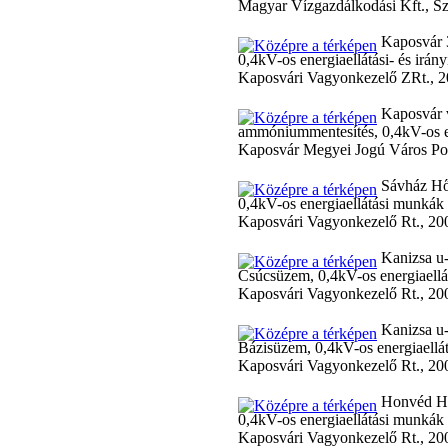
Magyar Vízgazdálkodási Kft., S
Kaposvár 
0,4kV-os energiaellátási- és irán
Kaposvári Vagyonkezelő ZRt., 
Kaposvár 
ammóniummentesítés, 0,4kV-os ener
Kaposvár Megyei Jogú Város Pol
Sávház Hő
0,4kV-os energiaellátási munkák é
Kaposvári Vagyonkezelő Rt., 20
Kanizsa u-
Csúcsüzem, 0,4kV-os energiaellát
Kaposvári Vagyonkezelő Rt., 20
Kanizsa u-
Bázisüzem, 0,4kV-os energiaellát
Kaposvári Vagyonkezelő Rt., 20
Honvéd Hő
0,4kV-os energiaellátási munkák é
Kaposvári Vagyonkezelő Rt., 20