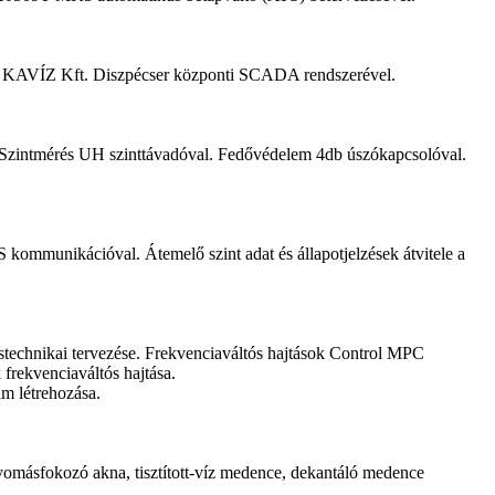
 a KAVÍZ Kft. Diszpécser központi SCADA rendszerével.
. Szintmérés UH szinttávadóval. Fedővédelem 4db úszókapcsolóval.
mmunikációval. Átemelő szint adat és állapotjelzések átvitele a
tástechnikai tervezése. Frekvenciaváltós hajtások Control MPC
 frekvenciaváltós hajtása.
 létrehozása.
 nyomásfokozó akna, tisztított-víz medence, dekantáló medence