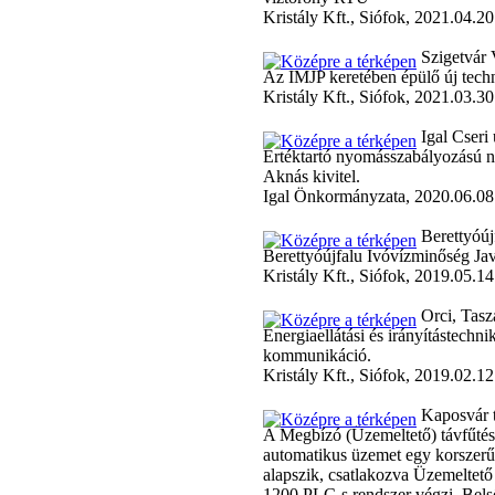
Kristály Kft., Siófok, 2021.04.20
Szigetvár 
Az IMJP keretében épülő új techn
Kristály Kft., Siófok, 2021.03.30
Igal Cseri
Értéktartó nyomásszabályozású 
Aknás kivitel.
Igal Önkormányzata, 2020.06.08
Berettyóúj
Berettyóújfalu Ivóvízminőség Ja
Kristály Kft., Siófok, 2019.05.14
Orci, Tasz
Energiaellátási és irányítástec
kommunikáció.
Kristály Kft., Siófok, 2019.02.12
Kaposvár t
A Megbízó (Üzemeltető) távfűtési 
automatikus üzemet egy korszerű
alapszik, csatlakozva Üzemeltet
1200 PLC-s rendszer végzi. Bel