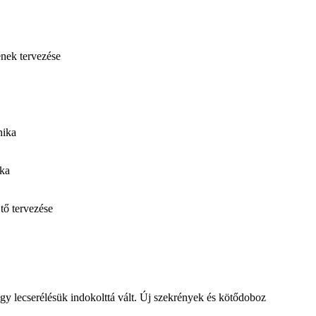
nek tervezése
nika
ka
tő tervezése
gy lecserélésük indokolttá vált. Új szekrények és kötődoboz