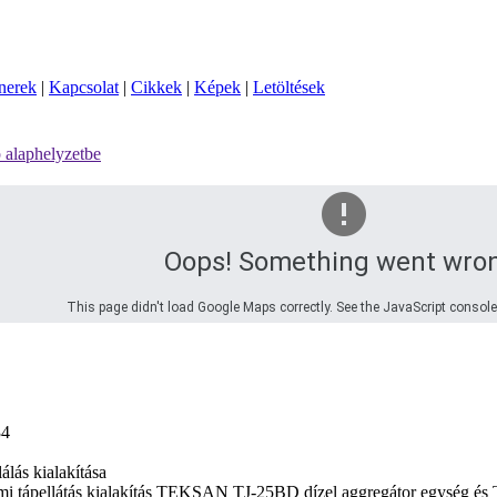
nerek
|
Kapcsolat
|
Cikkek
|
Képek
|
Letöltések
 alaphelyzetbe
Oops! Something went wro
This page didn't load Google Maps correctly. See the JavaScript console 
34
lás kialakítása
mi tápellátás kialakítás TEKSAN TJ-25BD dízel aggregátor egység és