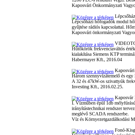
Kaposvári Önkormányzati Vagyon
Lépcsőházi
Lépcsőházi hőfogadók modul hők
gyűjtése rádiós kapcsolattal. Hő
Kaposvári önkormányzati Vagyon
VIDEOTON
Hűtőkörök frekvenciaváltós érté
kialakítása Siemens KTP terminá
Habermayer Kft., 2016.04
Kaposvári 
Három szennyvízátemelő és egy
A 32 és 47kW-os szivattyúk frek
Investing Kft., 2016.02.25.
Kaposvár I
I. Vízműben épül 1db mélyfúrású 
irányítástechnikai rendszer te
meglévő SCADA rendszerbe.
Víz és Környezetgazdálkodási Mé
Fonó-Kisgy