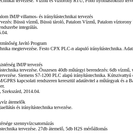
technikai tervezése. Vízmű és víztorony RTU, Fonó nyomásfokozó ter
lom IMJP villamos- és irányítástechnikai tervezés
 tervezés: Büssü vízmű, Büssü tároló, Patalom Vízmű, Patalom víztoro
dszerbe integrálás.
5.04.
ízmínőség Javító Program
chnika megtervezése. Festo CPX PLC-n alapuló irányítástechnika. Adatá
kistérség IMJP tervezés
ítástechnika tervezése. Összesen 40db műtárgyi berendezés: 6db vízmű
rvezése. Siemens S7-1200 PLC alapú irányítástechnika. Kútszivattyú é
GPRS kapcsolati rendszeren keresztül adatátvitel a műtárgyak és a Ba
er.
 Szekszárd, 2014.04.
yvíz átemelők
aellátás és irányítástechnika tervezése.
térsége szennyvízcsatornázás
ítástechnika tervezése. 27db átemelő, 5db H2S mérőállomás