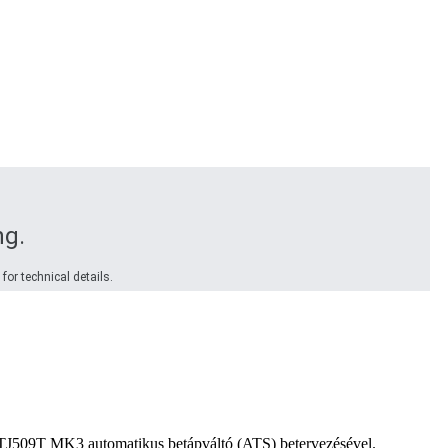
ng.
for technical details.
 TJ509T MK3 automatikus betápváltó (ATS) betervezésével.