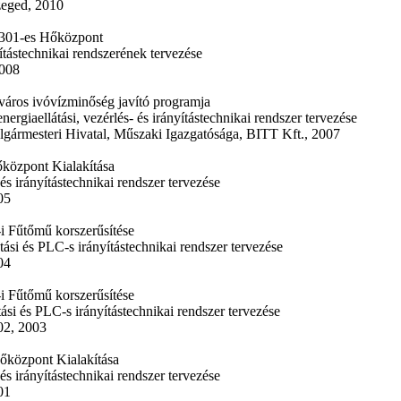
zeged, 2010
301-es Hőközpont
yítástechnikai rendszerének tervezése
2008
város ivóvízminőség javító programja
giaellátási, vezérlés- és irányítástechnikai rendszer tervezése
gármesteri Hivatal, Műszaki Igazgatósága, BITT Kft., 2007
központ Kialakítása
s irányítástechnikai rendszer tervezése
05
i Fűtőmű korszerűsítése
ási és PLC-s irányítástechnikai rendszer tervezése
04
i Fűtőmű korszerűsítése
ási és PLC-s irányítástechnikai rendszer tervezése
02, 2003
központ Kialakítása
s irányítástechnikai rendszer tervezése
01