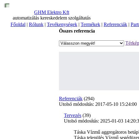
GHM Elektro Kft
automatizálás kereskedelem szolgáltatás
Főoldal
|
Rólunk
|
Tevékenységek
|
Termékek
|
Referenciák
|
Part
Összes referencia
Térkép
Referenciák
(294)
Utolsó módosítás: 2017-05-10 15:24:00
Tervezés
(39)
Utolsó módosítás: 2025-01-03 14:20:
Táska Vízmű aggregátoros betáplá
Táska település Vízmű segédüze