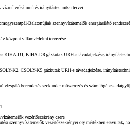
. vízmű erősáramú és irányítástechnikai tervei
mogyszentpál-Balatonújlak szennyvízátemelők energiaellátó rendszeré
áv központ villámvédelmi tervezése
as KIHA-D1, KIHA-D8 gázkutak URH-s távadatjelzése, irányítástech
SOLY-K2, CSOLY-K5 gázkutak URH-s távadatjelzése, irányítástechni
 kútvizsgáló berendezés szekunder műszerezés és számítógépes adatgyűj
11
yvízátemelők vezérlőszekrény csere
ülési szennyvízátemelők vezérlőszekrényei oly mértékben elavultak, ho