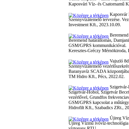
Kaposvári Víz- és Csatornamű Kf
Kaposvár P
Szennyvízátemelő tervezése. Ve
Investment Kft., 2023.10.09.
Beremend h
Beremend határállomás, Damjanic
GSM/GPRS kommunikációval.
Keresztes-Gréczy Mérnökiroda, 
Vajszló 8d
Szennyvízátemelő vezérlőszekré
Baranyavíz SCADA központjába
TM Hidro Kft., Pécs, 2022.02.
Szigetvár-
Szigetvár-Hobol, Szigetvár Becef
vezérlővel, Grundfos frekvenciavá
GSM/GPRS kapcsolat a műtárgya
Hidrofilt Kft., Szabadics ZRt., 2
Újireg Víz
Újireg Vízmű ivóvíz-technológia 
víztorony RTU